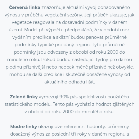
Červená linka
znázorňuje aktuální vývoj odhadovaného
výnosu v průběhu vegetační sezóny. Její průběh ukazuje, jak
vegetace reagovala na dosavadní podmínky v daném
území. Model při výpočtu předpokládá, že v období mezi
vydáním predikce a sklizní budou panovat průměrné
podmínky typické pro daný region. Tyto průměrné
podmínky jsou odvozeny z období od roku 2000 do
minulého roku. Pokud budou následující týdny pro danou
plodinu příznivější nebo naopak méně příznivé než obvykle,
mohou se další predikce i skutečně dosažené výnosy od
aktuálního odhadu lišit.
Zelené linky
vymezují 90% pás spolehlivosti použitého
statistického modelu. Tento pás vychází z hodnot zjištěných
v období od roku 2000 do minulého roku.
Modré linky
ukazují dvě referenční hodnoty: průměrný
dosažený výnos za poslední tři roky v daném regionu a