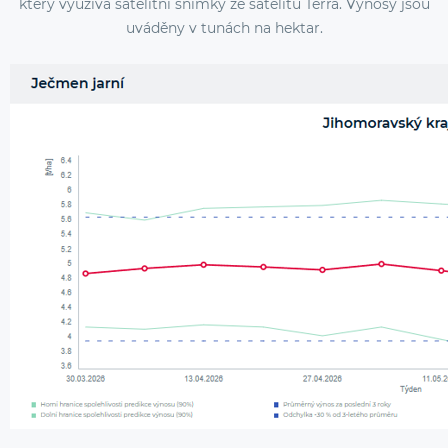
který využívá satelitní snímky ze satelitu Terra. Výnosy jsou
uváděny v tunách na hektar.