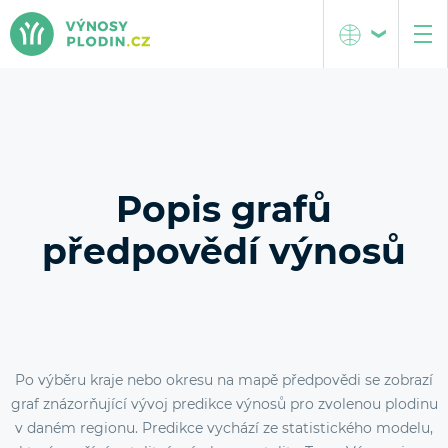
Česká republika
O projektu
Střední Evropa
Metodika
Popis interaktivních map
Popis grafů
předpovědí výnosů
Popis grafů předpovědí výnosů
Tým projektu
Kontakt
Po výběru kraje nebo okresu na mapě předpovědi se zobrazí
graf znázorňující vývoj predikce výnosů pro zvolenou plodinu
v daném regionu. Predikce vychází ze statistického modelu,