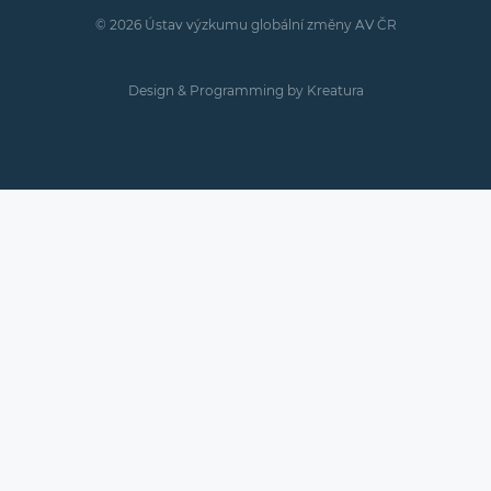
© 2026 Ústav výzkumu globální změny AV ČR
Design & Programming by
Kreatura