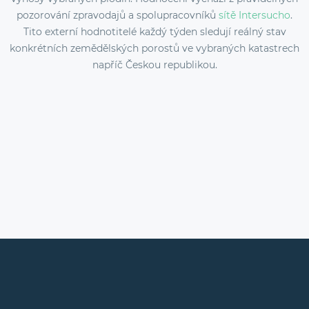
pozorování zpravodajů a spolupracovníků
sítě Intersucho
.
Tito externí hodnotitelé každý týden sledují reálný stav
konkrétních zemědělských porostů ve vybraných katastrech
napříč Českou republikou.