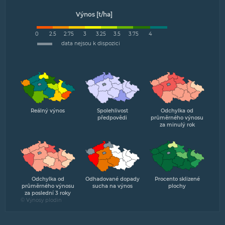
Výnos [t/ha]
0
2.5
2.75
3
3.25
3.5
3.75
4
data nejsou k dispozici
Reálný výnos
Spolehlivost
Odchylka od
předpovědi
průměrného výnosu
za minulý rok
Odchylka od
Odhadované dopady
Procento sklizené
průměrného výnosu
sucha na výnos
plochy
za poslední 3 roky
© Výnosy plodin