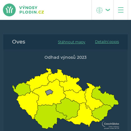
Česká republika
O projektu
Oves
Střední Evropa
Metodika
Detailní popis
Popis interaktivních map
Odhad výnosů 2023
Popis grafů předpovědí výnosů
Tým projektu
Kontakt