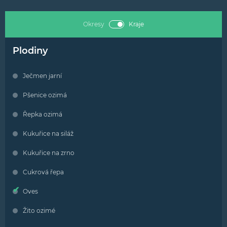
Okresy
Kraje
Plodiny
Ječmen jarní
Pšenice ozimá
Řepka ozimá
Kukuřice na siláž
Kukuřice na zrno
Cukrová řepa
Oves
Žito ozimé