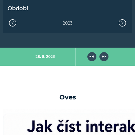
Období
2023
28. 8. 2023
Oves