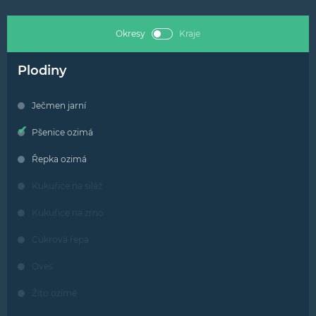
Okresy
Kraje
Plodiny
Ječmen jarní
Pšenice ozimá
Řepka ozimá
Kukuřice na siláž
Kukuřice na zrno
Cukrová řepa
Oves
Žito ozimé