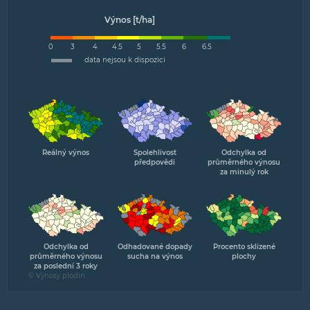
Výnos [t/ha]
0
3
4
4.5
5
5.5
6
6.5
data nejsou k dispozici
Reálný výnos
Spolehlivost
Odchylka od
předpovědi
průměrného výnosu
za minulý rok
Odchylka od
Odhadované dopady
Procento sklizené
průměrného výnosu
sucha na výnos
plochy
za poslední 3 roky
© Výnosy plodin