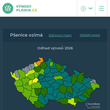
Česká republika
O projektu
Pšenice ozimá
Střední Evropa
Metodika
Detailní popis
Popis interaktivních map
Odhad výnosů 2026
Popis grafů předpovědí výnosů
Tým projektu
Kontakt