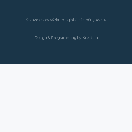
© 2026 Ústav výzkumu globální změny AV ČR
Design & Programming by
Kreatura