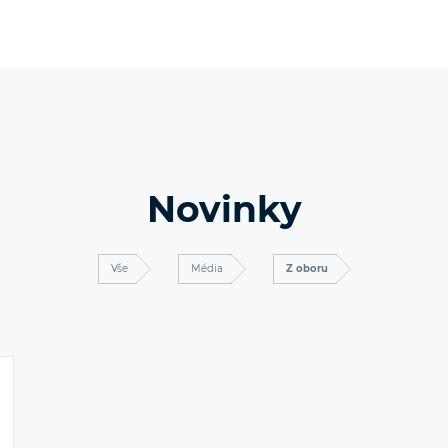
Novinky
Vše
Média
Z oboru