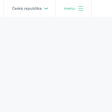
Česká republika
menu
Česká republika
O projektu
Střední Evropa
Metodika
Popis interaktivních map
Popis grafů předpovědí výnosů
Tým projektu
Kontakt