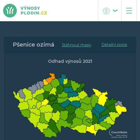
Česká republika
O projektu
Pšenice ozimá
Střední Evropa
Metodika
Detailní popis
Popis interaktivních map
Odhad výnosů 2021
Popis grafů předpovědí výnosů
Tým projektu
Kontakt