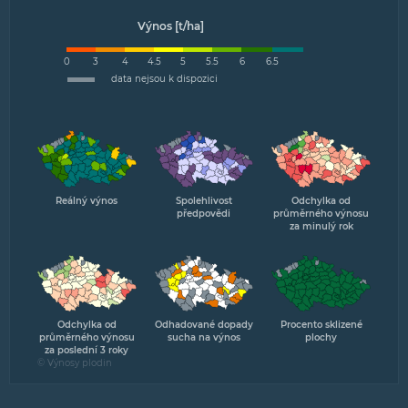
Výnos [t/ha]
0
3
4
4.5
5
5.5
6
6.5
data nejsou k dispozici
Reálný výnos
Spolehlivost
Odchylka od
předpovědi
průměrného výnosu
za minulý rok
Odchylka od
Odhadované dopady
Procento sklizené
průměrného výnosu
sucha na výnos
plochy
za poslední 3 roky
© Výnosy plodin