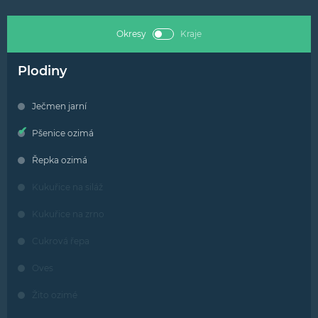
Okresy
Kraje
Plodiny
Ječmen jarní
Pšenice ozimá
Řepka ozimá
Kukuřice na siláž
Kukuřice na zrno
Cukrová řepa
Oves
Žito ozimé