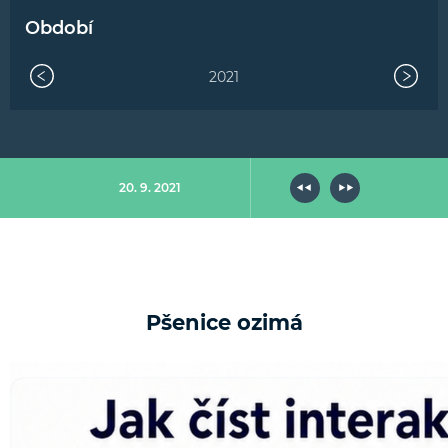
Období
2021
20. 9. 2021
Pšenice ozimá