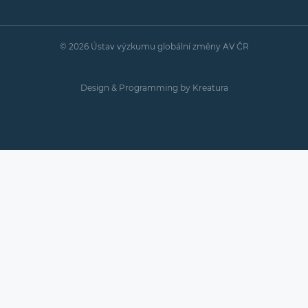
© 2026 Ústav výzkumu globální změny AV ČR
Design & Programming by
Kreatura