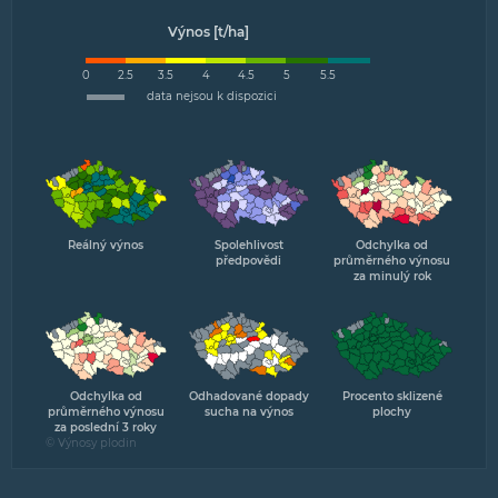
Výnos [t/ha]
0
2.5
3.5
4
4.5
5
5.5
data nejsou k dispozici
Reálný výnos
Spolehlivost
Odchylka od
předpovědi
průměrného výnosu
za minulý rok
Odchylka od
Odhadované dopady
Procento sklizené
průměrného výnosu
sucha na výnos
plochy
za poslední 3 roky
© Výnosy plodin