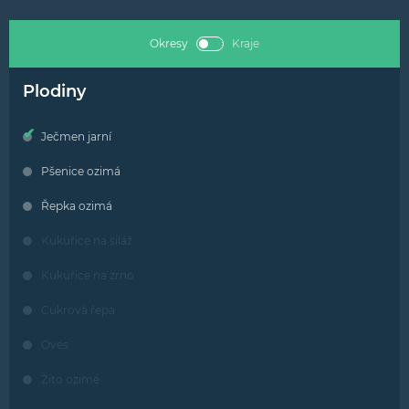
Okresy
Kraje
Plodiny
Ječmen jarní
Pšenice ozimá
Řepka ozimá
Kukuřice na siláž
Kukuřice na zrno
Cukrová řepa
Oves
Žito ozimé