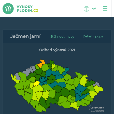
Česká republika
O projektu
Ječmen jarní
Střední Evropa
Metodika
Detailní popis
Popis interaktivních map
Odhad výnosů 2021
Popis grafů předpovědí výnosů
Tým projektu
Kontakt