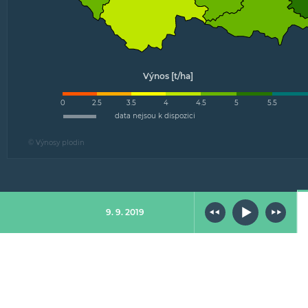
Výnos [t/ha]
0
2.5
3.5
4
4.5
5
5.5
data nejsou k dispozici
© Výnosy plodin
9. 9. 2019