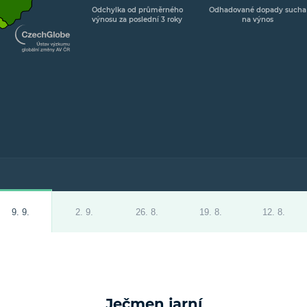
Odchylka od průměrného
Odhadované dopady sucha
výnosu za poslední 3 roky
na výnos
9. 9.
2. 9.
26. 8.
19. 8.
12. 8.
Ječmen jarní