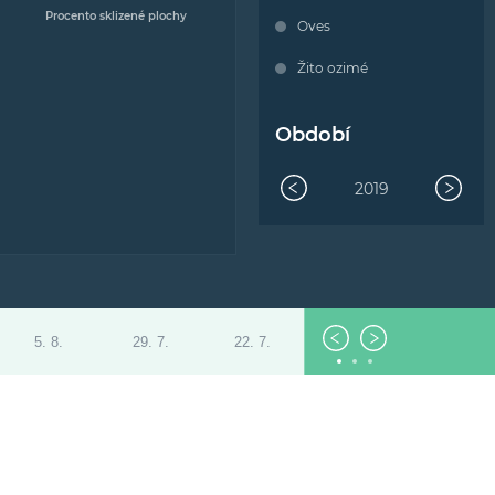
Procento sklizené plochy
Oves
Žito ozimé
Období
2019
5. 8.
29. 7.
22. 7.