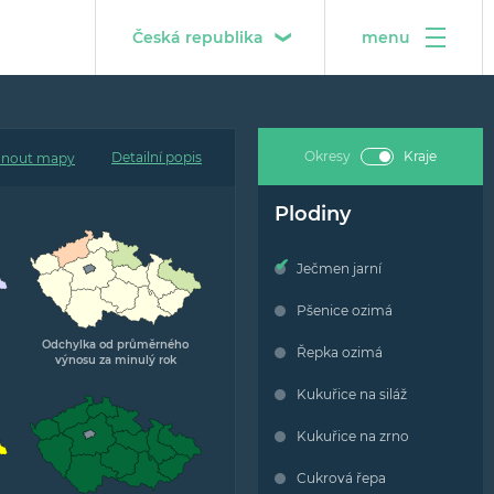
Česká republika
menu
Česká republika
O projektu
Střední Evropa
Metodika
Okresy
Kraje
Detailní popis
Popis interaktivních map
Plodiny
Popis grafů předpovědí výnosů
Ječmen jarní
Pšenice ozimá
Tým projektu
Odchylka od průměrného
Řepka ozimá
výnosu za minulý rok
Kontakt
Kukuřice na siláž
Kukuřice na zrno
Cukrová řepa