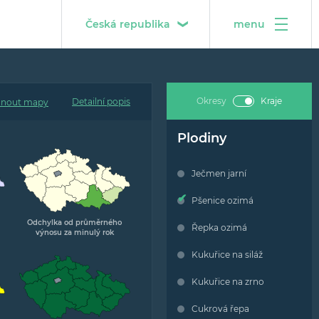
Česká republika
menu
Česká republika
O projektu
Střední Evropa
Metodika
Okresy
Kraje
Detailní popis
Popis interaktivních map
Plodiny
Popis grafů předpovědí výnosů
Ječmen jarní
Pšenice ozimá
Tým projektu
Odchylka od průměrného
Řepka ozimá
výnosu za minulý rok
Kontakt
Kukuřice na siláž
Kukuřice na zrno
Cukrová řepa