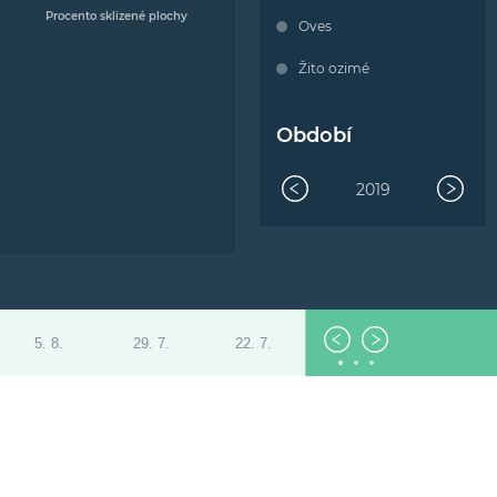
Procento sklizené plochy
Oves
Žito ozimé
Období
2019
5. 8.
29. 7.
22. 7.