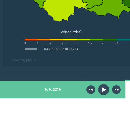
Výnos [t/ha]
0
3
4
4.5
5
5.5
6
6.5
data nejsou k dispozici
© Výnosy plodin
9. 9. 2019