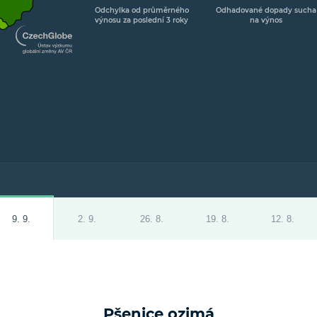
Odchylka od průměrného
Odhadované dopady sucha
výnosu za poslední 3 roky
na výnos
9. 9.
2. 9.
26. 8.
19. 8.
12. 8.
Pšenice ozimá